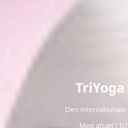
TriYoga
Den internationale 
Med afsæt i Tri