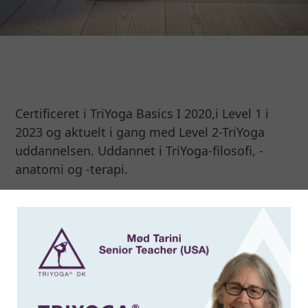
Certificeret i TriYoga Basics I 2020,i Level 1 i
2023 og aktuelt i gang med Level 2-TriYoga
uddannelsen. Uddannet i TriYoga-filosofi, -
anatomi og -terapi.
Har ugentlige TriYoga-hold samt hold der
kobler TriYoga til mentaltræning- og
sportspsykologi for både unge og ældre.