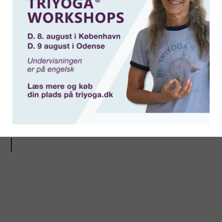
61264810
trine@fotel.dk
TriYoga.dk
Tilbage til kalender